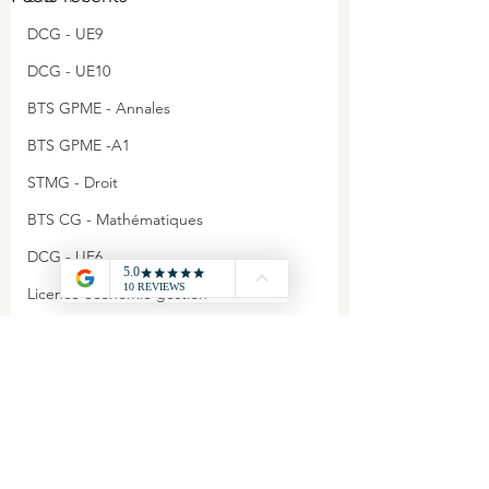
DCG - UE9
DCG - UE10
BTS GPME - Annales
BTS GPME -A1
STMG - Droit
BTS CG - Mathématiques
DCG - UE6
Licence économie gestion
DCG - Annales
Agrégation - Annales
CAPET - Annales
Commentaires
STMG - Management
BTS GPME - A3