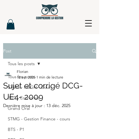
Post
Tous les posts
Florian
Tous les posts
12 avr. 2025
1 min de lecture
Sujet et corrigé DCG-
STMG - MSGN - Cours
UE4- 2009
BUT - Economie
Dernière mise à jour :
13 déc. 2025
Grand Oral
STMG - Gestion Finance - cours
BTS - P1