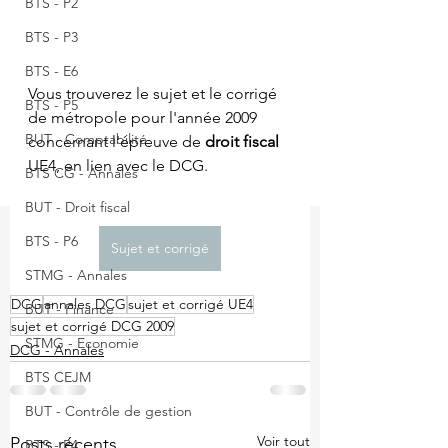
BTS - P2
BTS - P3
BTS - E6
Vous trouverez le sujet et le corrigé 
BTS - P5
de métropole pour l'année 2009 
BUT - Comptabilité
concernant l'épreuve de 
droit fiscal
UE4, en lien avec le DCG.
BTS CG - Annales
BUT - Droit fiscal
BTS - P6
Sujet et corrigé
STMG - Annales
DCG
annales DCG
sujet et corrigé UE4
BUT - Finance
sujet et corrigé DCG 2009
STMG - Economie
DCG - Annales
BTS CEJM
BUT - Contrôle de gestion
Voir tout
Posts récents
BTS - P4