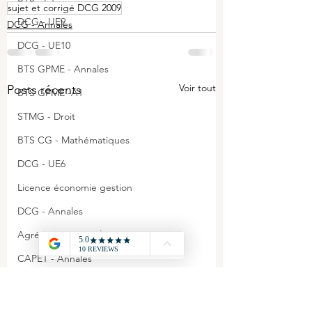
sujet et corrigé DCG 2009
DCG - UE9
DCG - Annales
DCG - UE10
BTS GPME - Annales
Voir tout
Posts récents
BTS GPME -A1
STMG - Droit
BTS CG - Mathématiques
DCG - UE6
Licence économie gestion
DCG - Annales
Agrégation - Annales
CAPET - Annales
STMG - Management
BTS GPME - A3