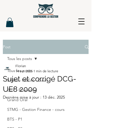
Post
Tous les posts
Florian
Tous les posts
14 avr. 2025
1 min de lecture
Sujet et corrigé DCG-
STMG - MSGN - Cours
UE8 2009
BUT - Economie
Dernière mise à jour :
13 déc. 2025
Grand Oral
STMG - Gestion Finance - cours
BTS - P1