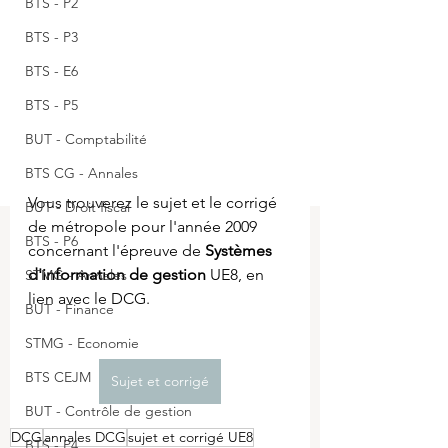
BTS - P2
BTS - P3
BTS - E6
BTS - P5
BUT - Comptabilité
BTS CG - Annales
Vous trouverez le sujet et le corrigé 
BUT - Droit fiscal
de métropole pour l'année 2009 
BTS - P6
concernant l'épreuve de 
Systèmes 
d'information de gestion 
UE8, en 
STMG - Annales
lien avec le DCG.
BUT - Finance
STMG - Economie
BTS CEJM
Sujet et corrigé
BUT - Contrôle de gestion
DCG
annales DCG
sujet et corrigé UE8
BTS - P4