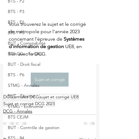
BTS - P2
BTS - P3
BTS - E6
Vous trouverez le sujet et le corrigé 
de métropole pour l'année 2023 
BTS - P5
concernant l'épreuve de 
Systèmes 
BUT - Comptabilité
d'information de gestion 
UE8, en 
BTS CG - Annales
lien avec le DCG.
BUT - Droit fiscal
BTS - P6
Sujet et corrigé
STMG - Annales
BUT - Finance
DCG
annales DCG
sujet et corrigé UE8
Sujet et corrigé DCG 2023
STMG - Economie
DCG - Annales
BTS CEJM
BUT - Contrôle de gestion
BTS - P4