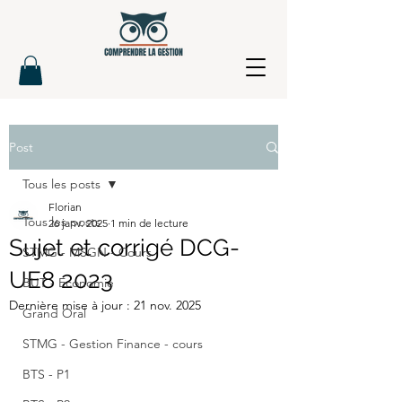
Post
Tous les posts
Florian
Tous les posts
26 janv. 2025
1 min de lecture
Sujet et corrigé DCG-
STMG - MSGN - Cours
UE8 2023
BUT - Economie
Dernière mise à jour :
21 nov. 2025
Grand Oral
STMG - Gestion Finance - cours
BTS - P1