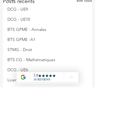
Voir tout
Posts récents
DCG - UE9
DCG - UE10
BTS GPME - Annales
BTS GPME -A1
STMG - Droit
BTS CG - Mathématiques
DCG - UE6
Licence économie gestion
DCG - Annales
Agrégation - Annales
CAPET - Annales
Commentaires
STMG - Management
BTS GPME - A3