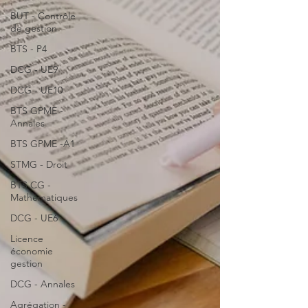
BUT - Contrôle
de gestion
BTS - P4
DCG - UE9
DCG - UE10
BTS GPME -
Annales
BTS GPME -A1
STMG - Droit
BTS CG -
Mathématiques
DCG - UE6
Licence
économie
gestion
DCG - Annales
Agrégation -