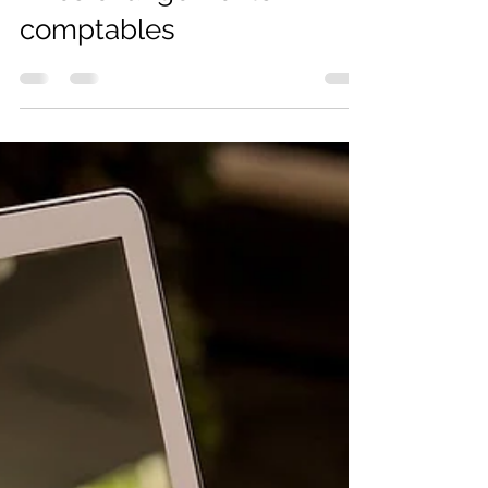
Florian
3 janv. 2025
3 min de lecture
Cours BUT GEA -
Comptabilité - Chapitre 7
- Les changements
comptables