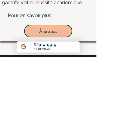
garantir votre réussite académique.
Pour en savoir plus :
À propos
Accueil
Tous les posts
Tous les posts
STMG - MSGN -
Cours
BUT - Economie
Grand Oral
STMG - Gestion
Finance - cours