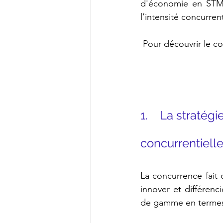
d'économie en STMG
l’intensité concurrent
 Pour découvrir le cou
1.    La stratég
concurrentiell
La concurrence fait 
innover et différenc
de gamme en termes 