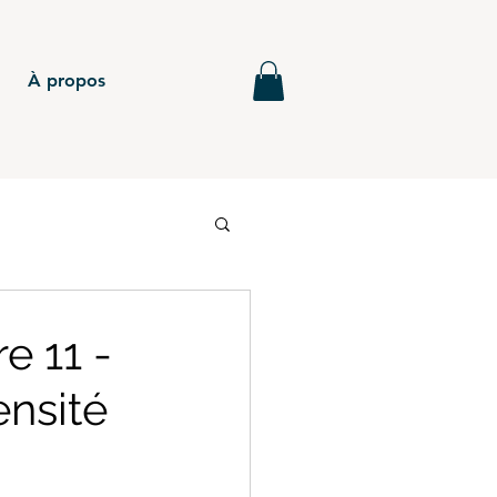
À propos
6
BTS - P5
e 11 -
ensité
MG - Annales
BTS - P4