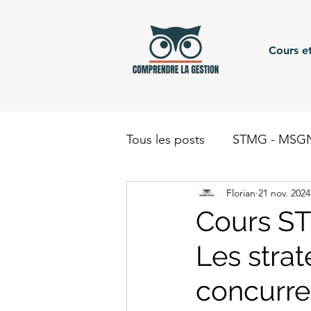
Cours et
Tous les posts
STMG - MSGN
Florian
21 nov. 2024
STMG - Gestion Finance - c
Cours ST
Les strat
BUT - Comptabilité
BTS
concurre
BUT - Finance
STMG - 