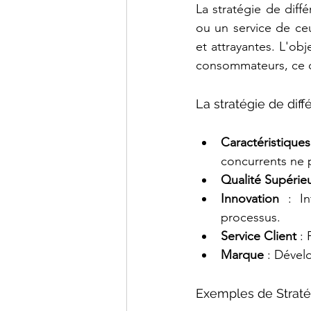
La stratégie de diff
ou un service de ce
et attrayantes. L'obj
consommateurs, ce qui
La stratégie de diff
Caractéristique
concurrents ne 
Qualité Supérie
Innovation
 : In
processus.
Service Client
 :
Marque
 : Dével
Exemples de Stratég