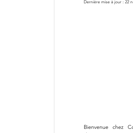
Dernière mise à jour :
22 n
DCG - UE9
DCG - UE10
BTS CG - Mathématiques
Agrégation - Annales
C
Bienvenue chez Co