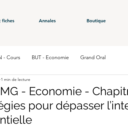
 fiches
Annales
Boutique
 - Cours
BUT - Economie
Grand Oral
1 min de lecture
ours
BTS - P1
BTS - P2
BTS - P3
BTS - E
MG - Economie - Chapitr
égies pour dépasser l’int
 CG - Annales
BUT - Droit fiscal
BTS - P6
ST
ntielle
Economie
BTS CEJM
BUT - Contrôle de gestion