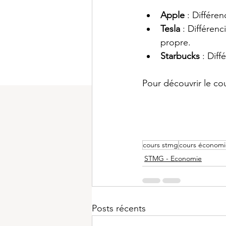
Apple
 : Différen
Tesla
 : Différen
propre.
Starbucks
 : Dif
Pour découvrir le cour
cours stmg
cours économ
STMG - Economie
Posts récents