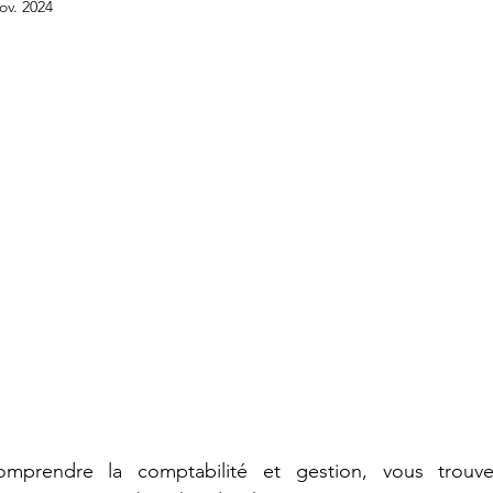
ov. 2024
BTS GPME - Annales
BTS GPME -A1
STMG
DCG - UE6
Licence économie gestion
DCG -
APET - Annales
mprendre la comptabilité et gestion, vous trouve