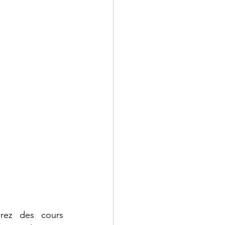
 - Droit
 Annales
rez des cours 