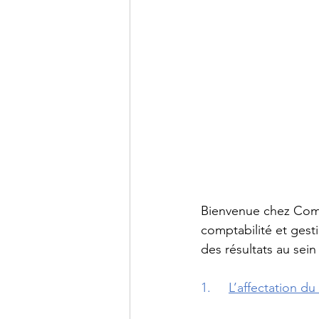
DCG - UE9
DCG - UE10
BTS CG - Mathématiques
Agrégation - Annales
C
Bienvenue chez Comp
comptabilité et gesti
des résultats au sein
1.     
L’affectation du 