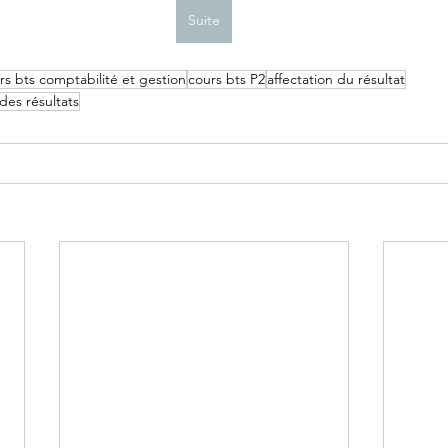
Suite
rs bts comptabilité et gestion
cours bts P2
affectation du résultat
 des résultats