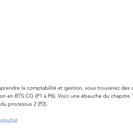
BTS GPME - Annales
BTS GPME -A1
STMG
DCG - UE6
Licence économie gestion
DCG -
APET - Annales
rendre la comptabilité et gestion, vous trouverez des 
on en BTS CG (P1 à P6). Voici une ébauche du chapitre 14
 du processus 2 (P2). 
résultat