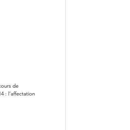
 - Droit
 Annales
cours de 
 : l’affectation 