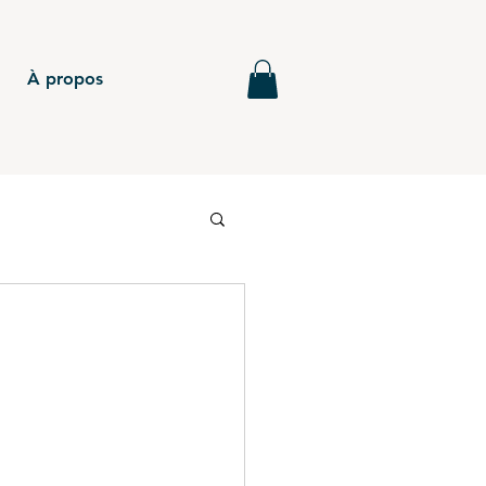
À propos
6
BTS - P5
MG - Annales
BTS - P4