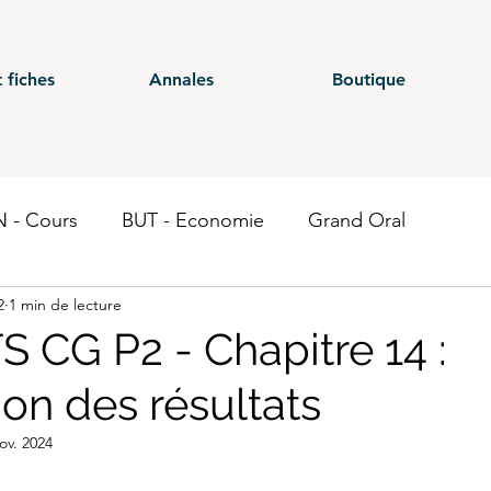
 fiches
Annales
Boutique
 - Cours
BUT - Economie
Grand Oral
2
1 min de lecture
ours
BTS - P1
BTS - P2
BTS - P3
BTS - E
S CG P2 - Chapitre 14 :
tion des résultats
 CG - Annales
BUT - Droit fiscal
BTS - P6
ST
ov. 2024
Economie
BTS CEJM
BUT - Contrôle de gestion