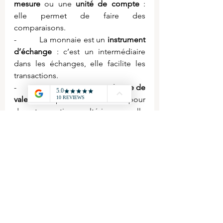
mesure
 ou une 
unité de compte
 : 
elle permet de faire des 
comparaisons.
-          La monnaie est un 
instrument 
d’échange
 : c’est un intermédiaire 
dans les échanges, elle facilite les 
transactions.
-          La monnaie est une 
réserve de 
valeur
 : elle peut être conservée pour 
des transactions ultérieures, elle 
permet de transférer du pouvoir 
d’achat dans le temps.
Pour découvrir le cours en entier, 
c'est par ici :
Suite