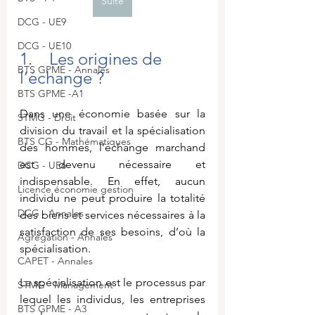
Suite
DCG - UE9
DCG - UE10
1.    Les origines de 
BTS GPME - Annales
l’échange ?
BTS GPME -A1
Dans une économie basée sur la 
STMG - Droit
division du travail et la spécialisation 
BTS CG - Mathématiques
des hommes, l’échange marchand 
est devenu nécessaire et 
DCG - UE6
indispensable. En effet, aucun 
Licence économie gestion
individu ne peut produire la totalité 
DCG - Annales
des biens et services nécessaires à la 
satisfaction de ses besoins, d’où la 
Agrégation - Annales
spécialisation.
CAPET - Annales
La spécialisation est le processus par 
STMG - Management
lequel les individus, les entreprises 
BTS GPME - A3