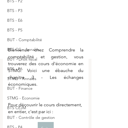
BTS - P2
BTS - P3
BTS - E6
BTS - P5
BUT - Comptabilité
BTS CG - Annales
Bienvenue chez Comprendre la 
comptabilité et gestion, vous 
BUT - Droit fiscal
trouverez des cours d'économie en 
BTS - P6
STMG. Voici une ébauche du 
chapitre 3 - Les échanges 
STMG - Annales
économiques.
BUT - Finance
STMG - Economie
Pour découvrir le cours directement, 
BTS CEJM
en entier, c'est par ici :
BUT - Contrôle de gestion
BTS - P4