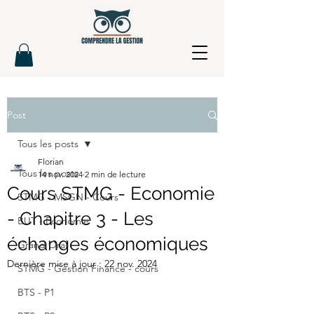
Post
Tous les posts
Florian
Tous les posts
14 nov. 2024
2 min de lecture
Cours STMG - Economie
STMG - MSGN - Cours
- Chapitre 3 - Les
BUT - Economie
échanges économiques
Grand Oral
Dernière mise à jour :
22 nov. 2024
STMG - Gestion Finance - cours
BTS - P1