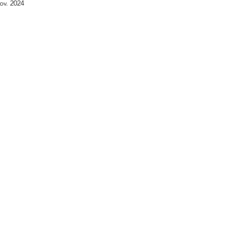
ov. 2024
BTS GPME - Annales
BTS GPME -A1
STMG
DCG - UE6
Licence économie gestion
DCG -
APET - Annales