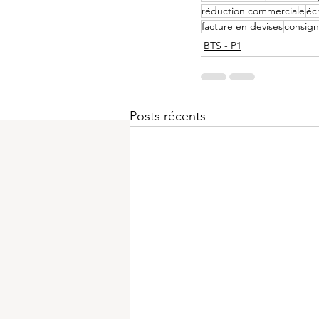
réduction commerciale
éc
facture en devises
consign
BTS - P1
Posts récents