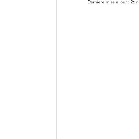
Dernière mise à jour :
26 n
DCG - UE9
DCG - UE10
BTS CG - Mathématiques
Agrégation - Annales
C