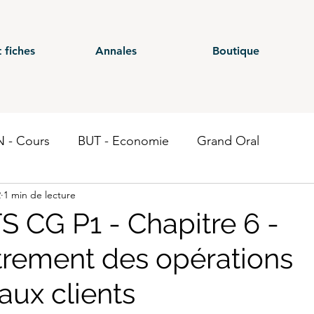
 fiches
Annales
Boutique
 - Cours
BUT - Economie
Grand Oral
2
1 min de lecture
ours
BTS - P1
BTS - P2
BTS - P3
BTS - E
S CG P1 - Chapitre 6 -
strement des opérations
 CG - Annales
BUT - Droit fiscal
BTS - P6
ST
 aux clients
Economie
BTS CEJM
BUT - Contrôle de gestion