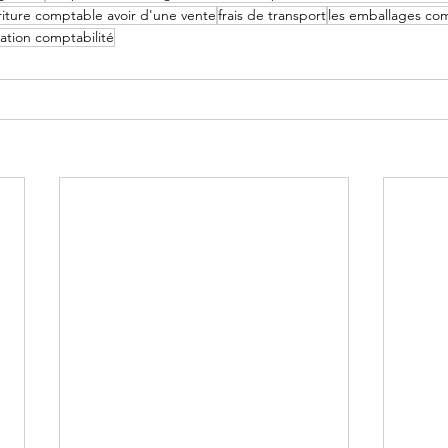
riture comptable avoir d'une vente
frais de transport
les emballages com
ation comptabilité