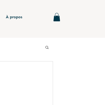
À propos
6
BTS - P5
MG - Annales
BTS - P4