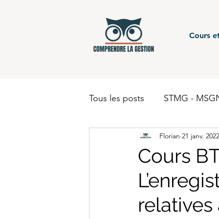
Cours et
Tous les posts
STMG - MSGN
Florian
21 janv. 202
STMG - Gestion Finance - c
Cours BT
L’enregi
BUT - Comptabilité
BTS
relatives
BUT - Finance
STMG - 