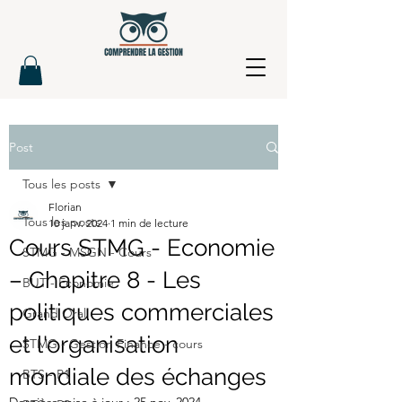
Post
Tous les posts
Florian
Tous les posts
10 janv. 2024
1 min de lecture
Cours STMG - Economie
STMG - MSGN - Cours
– Chapitre 8 - Les
BUT - Economie
politiques commerciales
Grand Oral
et l'organisation
STMG - Gestion Finance - cours
mondiale des échanges
BTS - P1