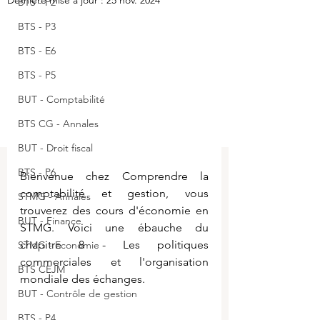
Dernière mise à jour :
25 nov. 2024
BTS - P2
BTS - P3
BTS - E6
BTS - P5
BUT - Comptabilité
BTS CG - Annales
BUT - Droit fiscal
BTS - P6
Bienvenue chez Comprendre la 
comptabilité et gestion, vous 
STMG - Annales
trouverez des cours d'
économie en 
BUT - Finance
STMG. Voici une ébauche du 
chapitre 8 - Les politiques 
STMG - Economie
commerciales et l'organisation 
BTS CEJM
mondiale des échanges.
BUT - Contrôle de gestion
BTS - P4