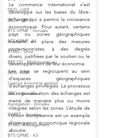
Le commerce international s’est 
DCG - UE9
développé sur les bases du libre-
échange qui a permis la croissance 
DCG - UE10
économique. Pour autant, certains 
BTS GPME - Annales
pays ou zones géographiques 
BTS GPME -A1
mettent en place des mesures 
protectionnistes, à des degrés 
STMG - Droit
divers, justifiées par le soutien ou le 
BTS CG - Mathématiques
développement de leur économie.
Les pays se regroupent au sein 
DCG - UE6
d’espaces géographiques 
Licence économie gestion
d’échanges privilégiés. Le processus 
de régionalisation des échanges est 
DCG - Annales
mené de manière plus ou moins 
Agrégation - Annales
intégrée selon les zones. L’étude de 
CAPET - Annales
l’Union européenne est un exemple 
d’intégration économique régionale 
STMG - Management
aboutie.
BTS GPME - A3