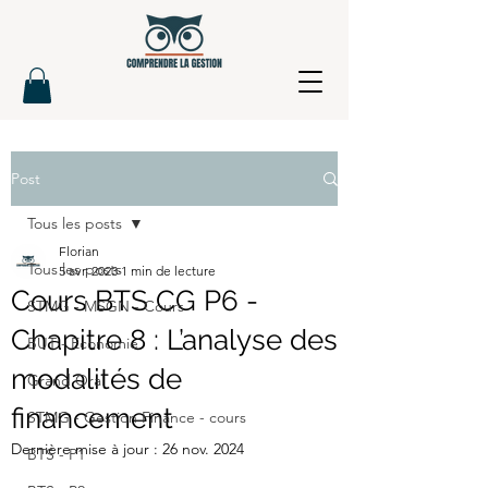
Post
Tous les posts
Florian
Tous les posts
5 avr. 2023
1 min de lecture
Cours BTS CG P6 -
STMG - MSGN - Cours
Chapitre 8 : L’analyse des
BUT - Economie
modalités de
Grand Oral
financement
STMG - Gestion Finance - cours
Dernière mise à jour :
26 nov. 2024
BTS - P1