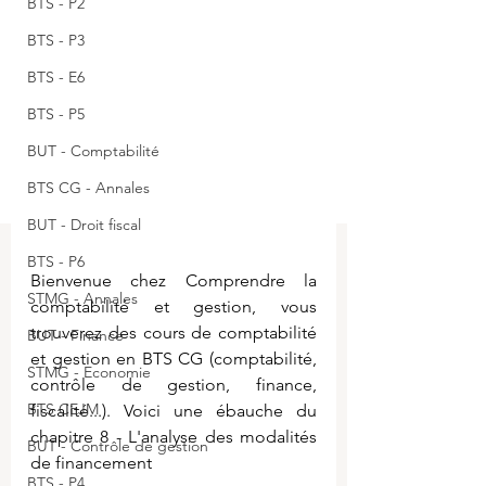
BTS - P2
BTS - P3
BTS - E6
BTS - P5
BUT - Comptabilité
BTS CG - Annales
BUT - Droit fiscal
BTS - P6
Bienvenue chez Comprendre la 
STMG - Annales
comptabilité et gestion, vous 
trouverez des cours de comptabilité 
BUT - Finance
et gestion en BTS CG (comptabilité, 
STMG - Economie
contrôle de gestion, finance, 
BTS CEJM
fiscalité...). Voici une ébauche du 
chapitre 8 - L'analyse des modalités 
BUT - Contrôle de gestion
de financement
BTS - P4