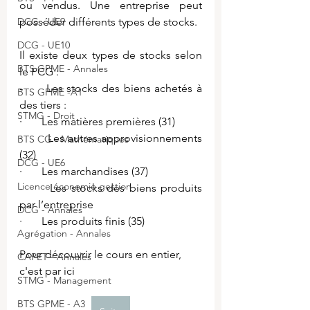
ou vendus. Une entreprise peut 
posséder différents types de stocks. 
DCG - UE9
DCG - UE10
Il existe deux types de stocks selon 
BTS GPME - Annales
le PCG :
-      Les stocks des biens achetés à 
BTS GPME -A1
des tiers : 
STMG - Droit
·       Les matières premières (31)
·       Les autres approvisionnements 
BTS CG - Mathématiques
(32)
DCG - UE6
·       Les marchandises (37)
Licence économie gestion
-      Les stocks des biens produits 
par l’entreprise
DCG - Annales
·       Les produits finis (35)
Agrégation - Annales
Pour découvrir le cours en entier, 
CAPET - Annales
c'est par ici
STMG - Management
BTS GPME - A3