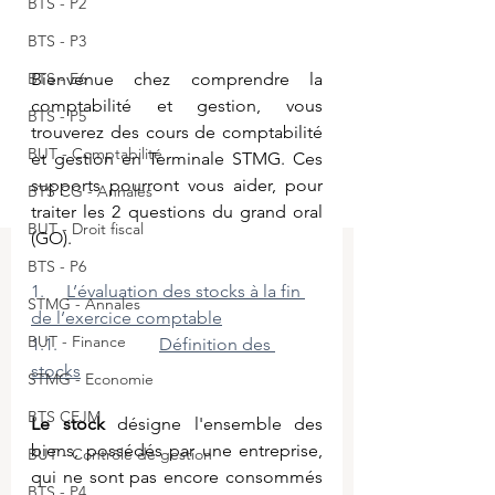
BTS - P2
BTS - P3
Bienvenue chez comprendre la 
BTS - E6
comptabilité et gestion, vous 
BTS - P5
trouverez des cours de comptabilité 
BUT - Comptabilité
et gestion en Terminale STMG. Ces 
supports pourront vous aider, pour 
BTS CG - Annales
traiter les 2 questions du grand oral 
BUT - Droit fiscal
(GO).
BTS - P6
1.     
L’évaluation des stocks à la fin 
STMG - Annales
de l’exercice comptable
BUT - Finance
1.1.                       
Définition des 
stocks
STMG - Economie
BTS CEJM
Le stock
 désigne l'ensemble des 
biens, possédés par une entreprise, 
BUT - Contrôle de gestion
qui ne sont pas encore consommés 
BTS - P4