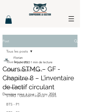
Post
Tous les posts
Florian
Tous les posts
14 janv. 2022
1 min de lecture
Cours STMG – GF -
STMG - MSGN - Cours
Chapitre 8 – L’inventaire
BUT - Economie
de l’actif circulant
Grand Oral
Dernière mise à jour :
25 nov. 2024
STMG - Gestion Finance - cours
BTS - P1