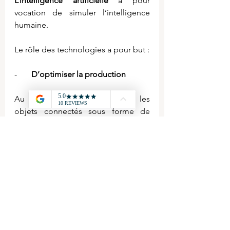
L’intelligence artificielle
 a pour 
vocation de simuler l’intelligence 
humaine.
Le rôle des technologies a pour but :
-       
D’optimiser la production
Au niveau de la production, les 
objets connectés sous forme de 
capteurs ou de caméras collectent 
des données sur l’état de 
fonctionnement des machines.
Ces données viennent alimenter 
l’intelligence artificielle qui va 
pouvoir optimiser la production 
en anticipant les pannes et en 
améliorant les performances des 
machines.