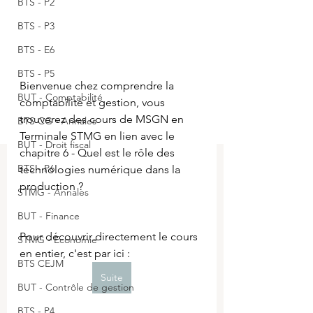
BTS - P2
BTS - P3
BTS - E6
BTS - P5
Bienvenue chez comprendre la 
BUT - Comptabilité
comptabilité et gestion, vous 
trouverez des cours de MSGN en 
BTS CG - Annales
Terminale STMG en lien avec le  
BUT - Droit fiscal
chapitre 6 - Quel est le rôle des 
BTS - P6
technologies numérique dans la 
production ? 
STMG - Annales
BUT - Finance
Pour découvrir directement le cours 
STMG - Economie
en entier, c'est par ici :
BTS CEJM
Suite
BUT - Contrôle de gestion
BTS - P4