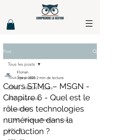
Post
Tous les posts
Florian
Tous les posts
3 janv. 2025
2 min de lecture
Cours STMG – MSGN -
STMG - MSGN - Cours
Chapitre 6 - Quel est le
BUT - Economie
rôle des technologies
Grand Oral
numérique dans la
STMG - Gestion Finance - cours
production ?
BTS - P1