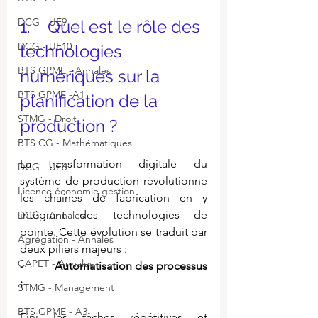
DCG - UE9
1.    Quel est le rôle des 
DCG - UE10
technologies 
BTS GPME - Annales
numériques sur la 
BTS GPME -A1
planification de la 
STMG - Droit
production ?
BTS CG - Mathématiques
La transformation digitale du 
DCG - UE6
système de production révolutionne 
Licence économie gestion
les chaînes de fabrication en y 
intégrant des technologies de 
DCG - Annales
pointe. Cette évolution se traduit par 
Agrégation - Annales
deux piliers majeurs :
CAPET - Annales
-          
 Automatisation des processus 
:
STMG - Management
BTS GPME - A3
Fini les tâches répétitives et 