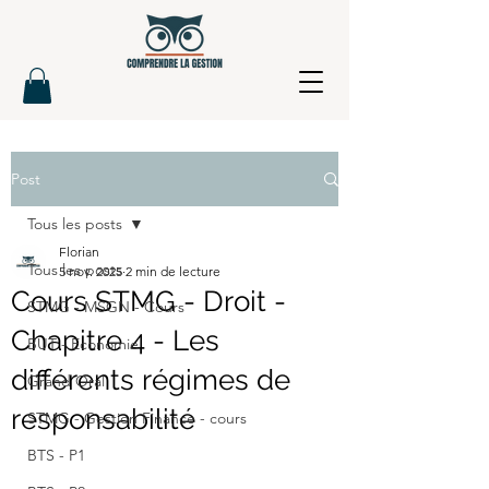
Post
Tous les posts
Florian
Tous les posts
5 nov. 2025
2 min de lecture
Cours STMG - Droit -
STMG - MSGN - Cours
Chapitre 4 - Les
BUT - Economie
différents régimes de
Grand Oral
responsabilité
STMG - Gestion Finance - cours
BTS - P1