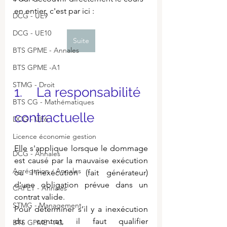
en entier, c'est par ici :
DCG - UE9
DCG - UE10
Suite
BTS GPME - Annales
BTS GPME -A1
STMG - Droit
1.    La responsabilité 
BTS CG - Mathématiques
contractuelle
DCG - UE6
Licence économie gestion
Elle s'applique lorsque le dommage 
DCG - Annales
est causé par la mauvaise exécution 
Agrégation - Annales
ou l'inexécution (fait générateur) 
d'une obligation prévue dans un 
CAPET - Annales
contrat valide.
STMG - Management
Pour déterminer s’il y a inexécution 
du contrat, il faut qualifier 
BTS GPME - A3