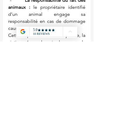
 -        
La responsabilité du fait des 
animaux : 
le propriétaire identifié 
d’un animal engage sa 
responsabilité en cas de dommage 
causé par un animal.
Cette responsabilité est objective, la 
victime n’a pas besoin de prouver la 
faute de gardiennage.
 -        
 La responsabilité du fait des 
ruines des bâtiments : 
c’est le 
propriétaire du bâtiment qui sera 
tenu responsable en cas de 
dommages. La victime devra 
démontrer le défaut d’entretien ou 
le vice de construction.
Pour découvrir directement le cours 
en entier, c'est par ici :