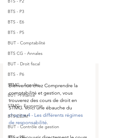
BTS - P2
BTS - P3
BTS - E6
BTS - P5
BUT - Comptabilité
BTS CG - Annales
BUT - Droit fiscal
BTS - P6
STMG - Annales
Bienvenue chez Comprendre la 
comptabilité et gestion, vous 
BUT - Finance
trouverez des cours de droit en 
STMG - Economie
STMG. Voici 
une ébauche du
chapitre 4 - Les différents régimes 
BTS CEJM
de responsabilité
.
BUT - Contrôle de gestion
BTS - P4
Pour découvrir directement le cours 