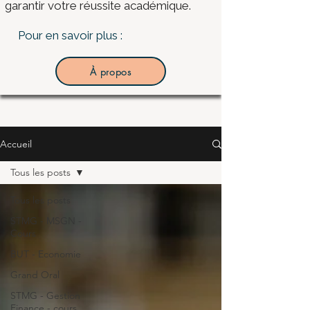
garantir votre réussite académique.
Pour en savoir plus :
À propos
Accueil
Tous les posts
Tous les posts
STMG - MSGN -
Cours
BUT - Economie
Grand Oral
STMG - Gestion
Finance - cours