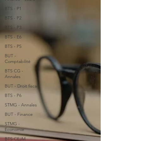
BTS - P1
BTS - P2
BTS - P3
BTS - E6
BTS - P5
BUT -
Comptabilité
BTS CG -
Annales
BUT - Droit fiscal
BTS - P6
STMG - Annales
BUT - Finance
STMG -
Economie
BTS CEJM