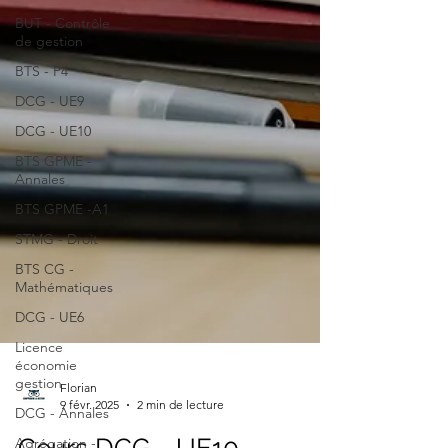
BUT - Contrôle
de gestion
BTS - P4
DCG - UE9
DCG - UE10
BTS GPME -
Annales
BTS GPME -A1
STMG - Droit
BTS CG -
Mathématiques
DCG - UE6
Licence
économie
gestion
DCG - Annales
Agrégation -