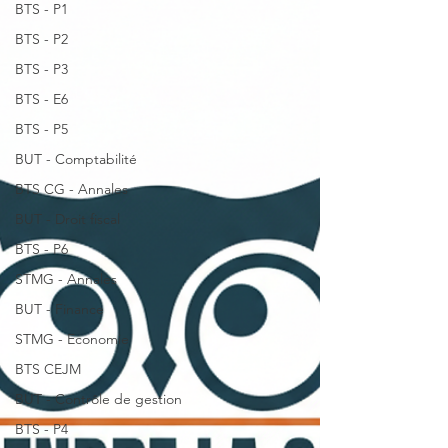
BTS - P1
BTS - P2
BTS - P3
BTS - E6
BTS - P5
BUT - Comptabilité
BTS CG - Annales
BUT - Droit fiscal
BTS - P6
STMG - Annales
BUT - Finance
STMG - Economie
BTS CEJM
BUT - Contrôle de gestion
BTS - P4